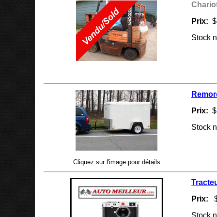
Chariot
Prix:
$
Stock n
Remorq
Prix:
$
Stock 
Cliquez sur l'image pour détails
Tracteu
Prix:
$
Stock 